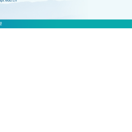
jupt.edu.cn
理