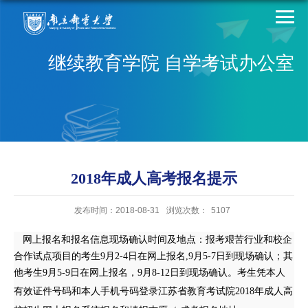
继续教育学院 自学考试办公室
2018年成人高考报名提示
发布时间：2018-08-31
浏览次数：
5107
网上报名和报名信息现场确认时间及地点：报考艰苦行业和校企
合作试点项目的考生
9
月
2-4
日在网上报名
,9
月
5-7
日到现场确认；其
他考生
9
月
5-9
日在网上报名，
9
月
8-12
日到现场确认。考生凭本人
有效证件号码和本人手机号码
登录江苏省教育考试院
2018
年成人高