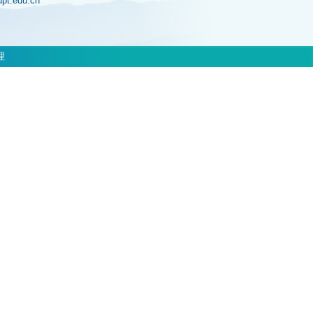
jupt.edu.cn
理