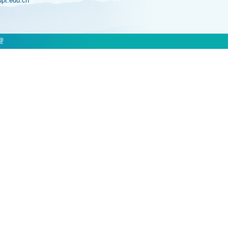
jupt.edu.cn
理