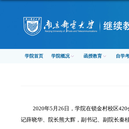
学院首页
学院概况
函授教育
自学
2020
年
5
月
26
日
，学院在锁金村校区
420
记薛晓华、院长熊大辉，副书记、副院长秦