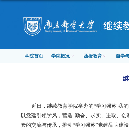
学院首页
学院概况
函授教育
自学
继
近日，继续教育学院举办的
“
学习强苏
·
我的
以党建引领学风，营造
“
勤奋、求实、进取、创
验的交流与传承，推动
“
学习强苏
”
党建品牌建设