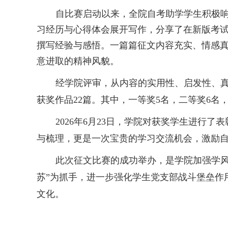
自比赛启动以来，全院自考助学学生积极
习经历与心得体会展开写作，分享了在新版考
撰写经验与感悟。一篇篇征文内容充实、情感
意进取的精神风貌。
经学院评审，从内容的实用性、启发性、
获奖作品
22
篇。其中，一等奖
5
名，二等奖
6
名
2026
年
6
月
23
日，学院对获奖学生进行了表
与梳理，更是一次宝贵的学习交流机会，激励
此次征文比赛的成功举办，是学院加强学
苏
”
为抓手，进一步强化学生党支部战斗堡垒作
文化。