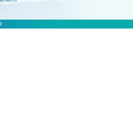
jupt.edu.cn
理